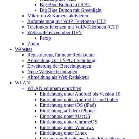
Big Blue Button in OPAL
Big Blue Button mit Greenlight
Mikrofon & Kamera aktivieren
Rufumleitung mit VoIP-Telefonen (CTI)
Telefonkonferenzen mit VoIP-Telefonen (CTI)
Webkonferenzen über DFN
Pexip
Zoom
Websites
Registrierung für neue Redakteure
Anmeldung zur TYPO3-Schulung
Erweiterung der Berechtigungen
Neue Website beantragen
Abmeldung als Web-Redakteur
WLAN
WLAN eduroam einrichten
Einrichtung unter Android bis Version 10
Einrichtung unter Android 11 und höher
Einrichtung unter iOS (iPad)
Einrichtung auf dem iPhone
Einrichtung unter MacOS
Einrichtung unter ChromeOS
Einrichtung unter Windows
Einrichtung unter Linux
Lösung von Problemen beim Einrichten von