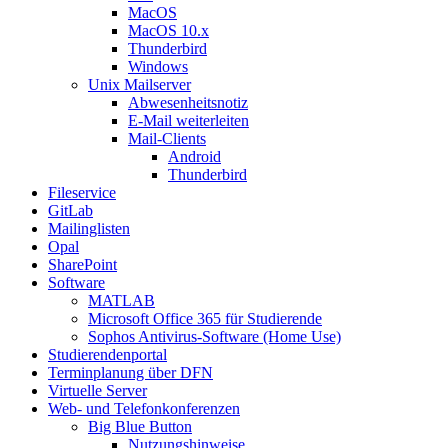
MacOS
MacOS 10.x
Thunderbird
Windows
Unix Mailserver
Abwesenheitsnotiz
E-Mail weiterleiten
Mail-Clients
Android
Thunderbird
Fileservice
GitLab
Mailinglisten
Opal
SharePoint
Software
MATLAB
Microsoft Office 365 für Studierende
Sophos Antivirus-Software (Home Use)
Studierendenportal
Terminplanung über DFN
Virtuelle Server
Web- und Telefonkonferenzen
Big Blue Button
Nutzungshinweise