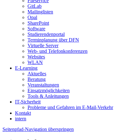
Fileservice
GitLab
Mailinglisten
Opal
SharePoint
Software
Studierendenportal
Terminplanung über DFN
Virtuelle Server
Web- und Telefonkonferenzen
Websites
WLAN
E-Learning
Aktuelles
Beratung
Veranstaltungen
Einsatzmöglichkeiten
Tools & Anleitungen
IT-Sicherheit
Probleme und Gefahren im E-Mail-Verkehr
Kontakt
intern
Seitenpfad-Navigation überspringen