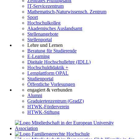
Zentrales Prüfungsamt
IT-Servicezentrum
Mathematisch-Naturwissensch. Zentrum
Sport
Hochschulkolleg
Akademisches Auslandsamt
Stellenangebote
Stellenportal
Lehre und Lernen
Beratung für Studierende
E-Learning
Digitale Hochschullehre (IDLL)
Hochschuldidaktik +
Lernplattform OPAL
Studienportal
Öffentliche Vorlesungen
engagiert & verbunden
Alumni
Graduiertenzentrum (GradZ)
HTWK-Förderverein
HTWK-Stiftung