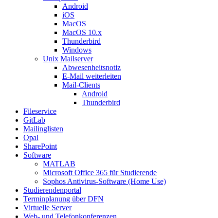
Android
iOS
MacOS
MacOS 10.x
Thunderbird
Windows
Unix Mailserver
Abwesenheitsnotiz
E-Mail weiterleiten
Mail-Clients
Android
Thunderbird
Fileservice
GitLab
Mailinglisten
Opal
SharePoint
Software
MATLAB
Microsoft Office 365 für Studierende
Sophos Antivirus-Software (Home Use)
Studierendenportal
Terminplanung über DFN
Virtuelle Server
Web- und Telefonkonferenzen