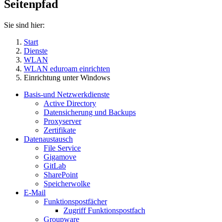
Seitenpfad
Sie sind hier:
Start
Dienste
WLAN
WLAN eduroam einrichten
Einrichtung unter Windows
Basis-und Netzwerkdienste
Active Directory
Datensicherung und Backups
Proxyserver
Zertifikate
Datenaustausch
File Service
Gigamove
GitLab
SharePoint
Speicherwolke
E-Mail
Funktionspostfächer
Zugriff Funktionspostfach
Groupware