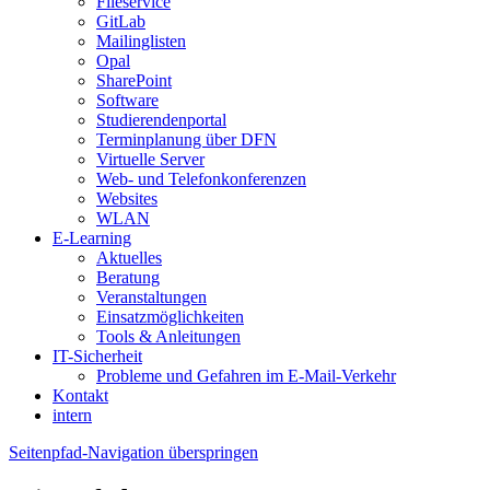
Fileservice
GitLab
Mailinglisten
Opal
SharePoint
Software
Studierendenportal
Terminplanung über DFN
Virtuelle Server
Web- und Telefonkonferenzen
Websites
WLAN
E-Learning
Aktuelles
Beratung
Veranstaltungen
Einsatzmöglichkeiten
Tools & Anleitungen
IT-Sicherheit
Probleme und Gefahren im E-Mail-Verkehr
Kontakt
intern
Seitenpfad-Navigation überspringen