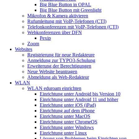
Big Blue Button in OPAL
Big Blue Button mit Greenlight
Mikrofon & Kamera aktivieren
Rufumleitung mit VoIP-Telefonen (CTI)
Telefonkonferenzen mit VoIP-Telefonen (CTI)
Webkonferenzen über DFN
Pexip
Zoom
Websites
Registrierung für neue Redakteure
Anmeldung zur TYPO3-Schulung
Erweiterung der Berechtigungen
Neue Website beantragen
Abmeldung als Web-Redakteur
WLAN
WLAN eduroam einrichten
Einrichtung unter Android bis Version 10
Einrichtung unter Android 11 und höher
Einrichtung unter iOS (iPad)
Einrichtung auf dem iPhone
Einrichtung unter MacOS
Einrichtung unter ChromeOS
Einrichtung unter Windows
Einrichtung unter Linux
Lösung von Problemen beim Einrichten von