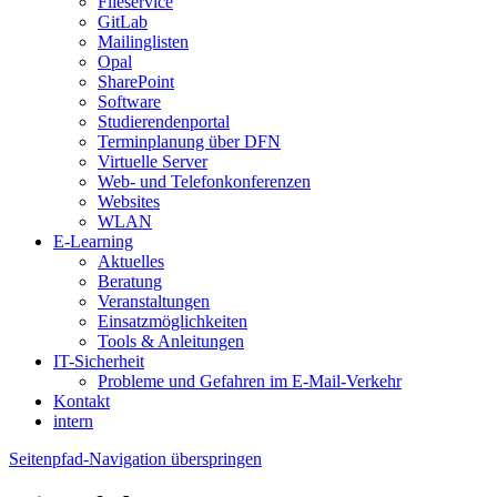
Fileservice
GitLab
Mailinglisten
Opal
SharePoint
Software
Studierendenportal
Terminplanung über DFN
Virtuelle Server
Web- und Telefonkonferenzen
Websites
WLAN
E-Learning
Aktuelles
Beratung
Veranstaltungen
Einsatzmöglichkeiten
Tools & Anleitungen
IT-Sicherheit
Probleme und Gefahren im E-Mail-Verkehr
Kontakt
intern
Seitenpfad-Navigation überspringen