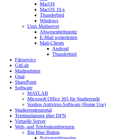
MacOS
MacOS 10.x
Thunderbird
Windows
Unix Mailserver
Abwesenheitsnotiz
E-Mail weiterleiten
Mail-Clients
Android
Thunderbird
Fileservice
GitLab
Mailinglisten
Opal
SharePoint
Software
MATLAB
Microsoft Office 365 für Studierende
Sophos Antivirus-Software (Home Use)
Studierendenportal
Terminplanung über DFN
Virtuelle Server
Web- und Telefonkonferenzen
Big Blue Button
Nutzungshinweise