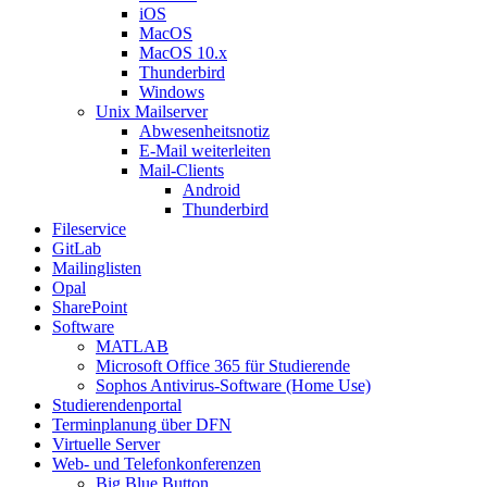
iOS
MacOS
MacOS 10.x
Thunderbird
Windows
Unix Mailserver
Abwesenheitsnotiz
E-Mail weiterleiten
Mail-Clients
Android
Thunderbird
Fileservice
GitLab
Mailinglisten
Opal
SharePoint
Software
MATLAB
Microsoft Office 365 für Studierende
Sophos Antivirus-Software (Home Use)
Studierendenportal
Terminplanung über DFN
Virtuelle Server
Web- und Telefonkonferenzen
Big Blue Button