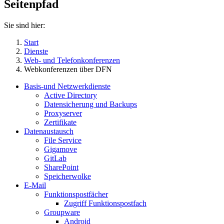
Seitenpfad
Sie sind hier:
Start
Dienste
Web- und Telefonkonferenzen
Webkonferenzen über DFN
Basis-und Netzwerkdienste
Active Directory
Datensicherung und Backups
Proxyserver
Zertifikate
Datenaustausch
File Service
Gigamove
GitLab
SharePoint
Speicherwolke
E-Mail
Funktionspostfächer
Zugriff Funktionspostfach
Groupware
Android