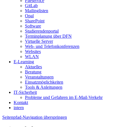
Fileservice
GitLab
Mailinglisten
Opal
SharePoint
Software
Studierendenportal
Terminplanung über DFN
Virtuelle Server
Web- und Telefonkonferenzen
Websites
WLAN
E-Learning
Aktuelles
Beratung
Veranstaltungen
Einsatzmöglichkeiten
Tools & Anleitungen
IT-Sicherheit
Probleme und Gefahren im E-Mail-Verkehr
Kontakt
intern
Seitenpfad-Navigation überspringen