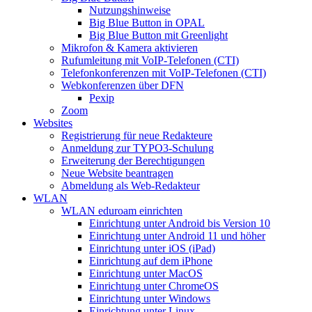
Nutzungshinweise
Big Blue Button in OPAL
Big Blue Button mit Greenlight
Mikrofon & Kamera aktivieren
Rufumleitung mit VoIP-Telefonen (CTI)
Telefonkonferenzen mit VoIP-Telefonen (CTI)
Webkonferenzen über DFN
Pexip
Zoom
Websites
Registrierung für neue Redakteure
Anmeldung zur TYPO3-Schulung
Erweiterung der Berechtigungen
Neue Website beantragen
Abmeldung als Web-Redakteur
WLAN
WLAN eduroam einrichten
Einrichtung unter Android bis Version 10
Einrichtung unter Android 11 und höher
Einrichtung unter iOS (iPad)
Einrichtung auf dem iPhone
Einrichtung unter MacOS
Einrichtung unter ChromeOS
Einrichtung unter Windows
Einrichtung unter Linux