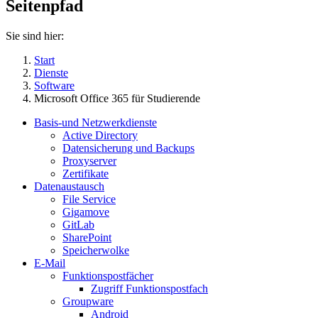
Seitenpfad
Sie sind hier:
Start
Dienste
Software
Microsoft Office 365 für Studierende
Basis-und Netzwerkdienste
Active Directory
Datensicherung und Backups
Proxyserver
Zertifikate
Datenaustausch
File Service
Gigamove
GitLab
SharePoint
Speicherwolke
E-Mail
Funktionspostfächer
Zugriff Funktionspostfach
Groupware
Android