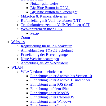
Nutzungshinweise
Big Blue Button in OPAL
Big Blue Button mit Greenlight
Mikrofon & Kamera aktivieren
Rufumleitung mit VoIP-Telefonen (CTI)
Telefonkonferenzen mit VoIP-Telefonen (CTI)
Webkonferenzen über DFN
Pexip
Zoom
Websites
Registrierung für neue Redakteure
Anmeldung zur TYPO3-Schulung
Erweiterung der Berechtigungen
Neue Website beantragen
Abmeldung als Web-Redakteur
WLAN
WLAN eduroam einrichten
Einrichtung unter Android bis Version 10
Einrichtung unter Android 11 und höher
Einrichtung unter iOS (iPad)
Einrichtung auf dem iPhone
Einrichtung unter MacOS
Einrichtung unter ChromeOS
Einrichtung unter Windows
Einrichtung unter Linux