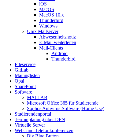
iOS
MacOS
MacOS 10.x
Thunderbird
Windows
Unix Mailserver
Abwesenheitsnotiz
E-Mail weiterleiten
Mail-Clients
Android
Thunderbird
Fileservice
GitLab
Mailinglisten
Opal
SharePoint
Software
MATLAB
Microsoft Office 365 für Studierende
Sophos Antivirus-Software (Home Use)
Studierendenportal
Terminplanung über DFN
Virtuelle Server
Web- und Telefonkonferenzen
Big Blue Button