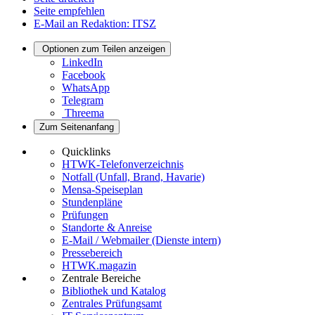
Seite empfehlen
E-Mail an Redaktion: ITSZ
Optionen zum Teilen anzeigen
LinkedIn
Facebook
WhatsApp
Telegram
Threema
Zum Seitenanfang
Quicklinks
HTWK-Telefonverzeichnis
Notfall (Unfall, Brand, Havarie)
Mensa-Speiseplan
Stundenpläne
Prüfungen
Standorte & Anreise
E-Mail / Webmailer (Dienste intern)
Pressebereich
HTWK.magazin
Zentrale Bereiche
Bibliothek und Katalog
Zentrales Prüfungsamt