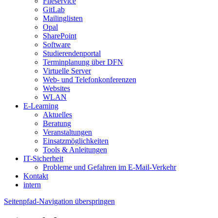
Fileservice
GitLab
Mailinglisten
Opal
SharePoint
Software
Studierendenportal
Terminplanung über DFN
Virtuelle Server
Web- und Telefonkonferenzen
Websites
WLAN
E-Learning
Aktuelles
Beratung
Veranstaltungen
Einsatzmöglichkeiten
Tools & Anleitungen
IT-Sicherheit
Probleme und Gefahren im E-Mail-Verkehr
Kontakt
intern
Seitenpfad-Navigation überspringen