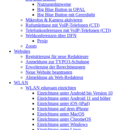
Nutzungshinweise
Big Blue Button in OPAL
Big Blue Button mit Greenlight
Mikrofon & Kamera aktivieren
Rufumleitung mit VoIP-Telefonen (CTI)
Telefonkonferenzen mit VoIP-Telefonen (CTI)
Webkonferenzen über DFN
Pexip
Zoom
Websites
Registrierung für neue Redakteure
Anmeldung zur TYPO3-Schulung
Erweiterung der Berechtigungen
Neue Website beantragen
Abmeldung als Web-Redakteur
WLAN
WLAN eduroam einrichten
Einrichtung unter Android bis Version 10
Einrichtung unter Android 11 und höher
Einrichtung unter iOS (iPad)
Einrichtung auf dem iPhone
Einrichtung unter MacOS
Einrichtung unter ChromeOS
Einrichtung unter Windows
Einrichtung unter Linux