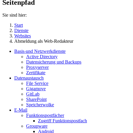
Seitenpfad
Sie sind hier:
Start
Dienste
Websites
Abmeldung als Web-Redakteur
Basis-und Netzwerkdienste
Active Directory
Datensicherung und Backups
Proxyserver
Zertifikate
Datenaustausch
File Service
Gigamove
GitLab
SharePoint
Speicherwolke
E-Mail
Funktionspostfächer
Zugriff Funktionspostfach
Groupware
Android