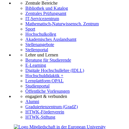
Zentrale Bereiche
Bibliothek und Katalog
Zentrales Prüfungsamt
IT-Servicezentrum
Mathematisch-Naturwissensch. Zentrum
Sport
Hochschulkolleg
Akademisches Auslandsamt
Stellenangebote
Stellenportal
Lehre und Lernen
Beratung für Studierende
E-Learning
Digitale Hochschullehre (IDLL)
Hochschuldidaktik +
Lernplattform OPAL
Studienportal
Öffentliche Vorlesungen
engagiert & verbunden
Alumni
Graduiertenzentrum (GradZ)
HTWK-Förderverein
HTWK-Stiftung