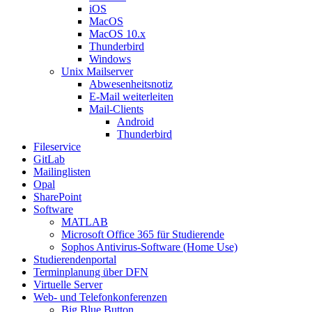
iOS
MacOS
MacOS 10.x
Thunderbird
Windows
Unix Mailserver
Abwesenheitsnotiz
E-Mail weiterleiten
Mail-Clients
Android
Thunderbird
Fileservice
GitLab
Mailinglisten
Opal
SharePoint
Software
MATLAB
Microsoft Office 365 für Studierende
Sophos Antivirus-Software (Home Use)
Studierendenportal
Terminplanung über DFN
Virtuelle Server
Web- und Telefonkonferenzen
Big Blue Button