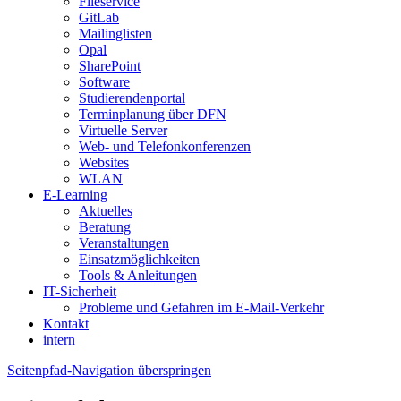
Fileservice
GitLab
Mailinglisten
Opal
SharePoint
Software
Studierendenportal
Terminplanung über DFN
Virtuelle Server
Web- und Telefonkonferenzen
Websites
WLAN
E-Learning
Aktuelles
Beratung
Veranstaltungen
Einsatzmöglichkeiten
Tools & Anleitungen
IT-Sicherheit
Probleme und Gefahren im E-Mail-Verkehr
Kontakt
intern
Seitenpfad-Navigation überspringen