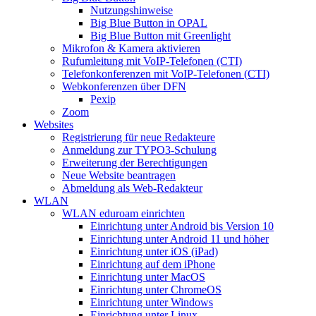
Nutzungshinweise
Big Blue Button in OPAL
Big Blue Button mit Greenlight
Mikrofon & Kamera aktivieren
Rufumleitung mit VoIP-Telefonen (CTI)
Telefonkonferenzen mit VoIP-Telefonen (CTI)
Webkonferenzen über DFN
Pexip
Zoom
Websites
Registrierung für neue Redakteure
Anmeldung zur TYPO3-Schulung
Erweiterung der Berechtigungen
Neue Website beantragen
Abmeldung als Web-Redakteur
WLAN
WLAN eduroam einrichten
Einrichtung unter Android bis Version 10
Einrichtung unter Android 11 und höher
Einrichtung unter iOS (iPad)
Einrichtung auf dem iPhone
Einrichtung unter MacOS
Einrichtung unter ChromeOS
Einrichtung unter Windows
Einrichtung unter Linux