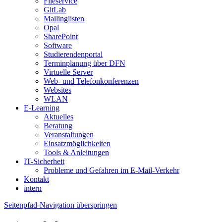
Fileservice
GitLab
Mailinglisten
Opal
SharePoint
Software
Studierendenportal
Terminplanung über DFN
Virtuelle Server
Web- und Telefonkonferenzen
Websites
WLAN
E-Learning
Aktuelles
Beratung
Veranstaltungen
Einsatzmöglichkeiten
Tools & Anleitungen
IT-Sicherheit
Probleme und Gefahren im E-Mail-Verkehr
Kontakt
intern
Seitenpfad-Navigation überspringen