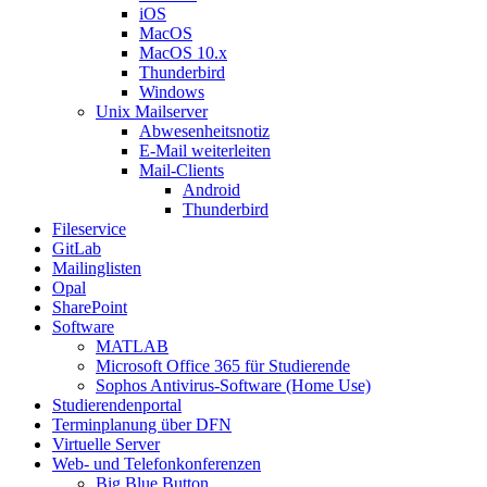
iOS
MacOS
MacOS 10.x
Thunderbird
Windows
Unix Mailserver
Abwesenheitsnotiz
E-Mail weiterleiten
Mail-Clients
Android
Thunderbird
Fileservice
GitLab
Mailinglisten
Opal
SharePoint
Software
MATLAB
Microsoft Office 365 für Studierende
Sophos Antivirus-Software (Home Use)
Studierendenportal
Terminplanung über DFN
Virtuelle Server
Web- und Telefonkonferenzen
Big Blue Button