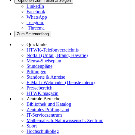
Optionen zum Teilen anzeigen
LinkedIn
Facebook
WhatsApp
Telegram
Threema
Zum Seitenanfang
Quicklinks
HTWK-Telefonverzeichnis
Notfall (Unfall, Brand, Havarie)
Mensa-Speiseplan
Stundenpläne
Prüfungen
Standorte & Anreise
E-Mail / Webmailer (Dienste intern)
Pressebereich
HTWK.magazin
Zentrale Bereiche
Bibliothek und Katalog
Zentrales Prüfungsamt
IT-Servicezentrum
Mathematisch-Naturwissensch. Zentrum
Sport
Hochschulkolleg