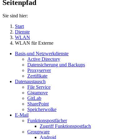
Seitenpfad
Sie sind hier:
Start
Dienste
WLAN
WLAN für Externe
Basis-und Netzwerkdienste
Active Directory
Datensicherung und Backups
Proxyserver
Zertifikate
Datenaustausch
File Service
Gigamove
GitLab
SharePoint
Speicherwolke
E-Mail
Funktionspostfächer
Zugriff Funktionspostfach
Groupware
Android