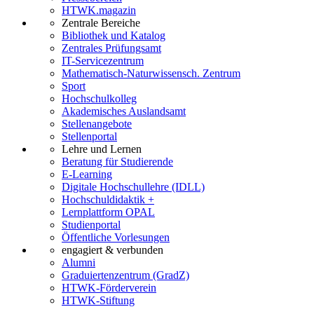
HTWK.magazin
Zentrale Bereiche
Bibliothek und Katalog
Zentrales Prüfungsamt
IT-Servicezentrum
Mathematisch-Naturwissensch. Zentrum
Sport
Hochschulkolleg
Akademisches Auslandsamt
Stellenangebote
Stellenportal
Lehre und Lernen
Beratung für Studierende
E-Learning
Digitale Hochschullehre (IDLL)
Hochschuldidaktik +
Lernplattform OPAL
Studienportal
Öffentliche Vorlesungen
engagiert & verbunden
Alumni
Graduiertenzentrum (GradZ)
HTWK-Förderverein
HTWK-Stiftung