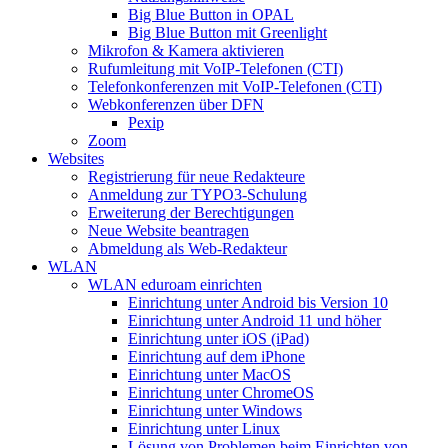
Big Blue Button in OPAL
Big Blue Button mit Greenlight
Mikrofon & Kamera aktivieren
Rufumleitung mit VoIP-Telefonen (CTI)
Telefonkonferenzen mit VoIP-Telefonen (CTI)
Webkonferenzen über DFN
Pexip
Zoom
Websites
Registrierung für neue Redakteure
Anmeldung zur TYPO3-Schulung
Erweiterung der Berechtigungen
Neue Website beantragen
Abmeldung als Web-Redakteur
WLAN
WLAN eduroam einrichten
Einrichtung unter Android bis Version 10
Einrichtung unter Android 11 und höher
Einrichtung unter iOS (iPad)
Einrichtung auf dem iPhone
Einrichtung unter MacOS
Einrichtung unter ChromeOS
Einrichtung unter Windows
Einrichtung unter Linux
Lösung von Problemen beim Einrichten von