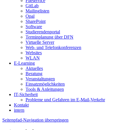
Fileservice
GitLab
Mailinglisten
Opal
SharePoint
Software
Studierendenportal
Terminplanung über DFN
Virtuelle Server
Web- und Telefonkonferenzen
Websites
WLAN
E-Learning
Aktuelles
Beratung
Veranstaltungen
Einsatzmöglichkeiten
Tools & Anleitungen
IT-Sicherheit
Probleme und Gefahren im E-Mail-Verkehr
Kontakt
intern
Seitenpfad-Navigation überspringen