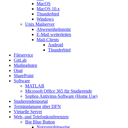
MacOS
MacOS 10.x
Thunderbird
Windows
Unix Mailserver
Abwesenheitsnotiz
E-Mail weiterleiten
Mail-Clients
Android
Thunderbird
Fileservice
GitLab
Mailinglisten
Opal
SharePoint
Software
MATLAB
Microsoft Office 365 für Studierende
Sophos Antivirus-Software (Home Use)
Studierendenportal
Terminplanung über DFN
Virtuelle Server
Web- und Telefonkonferenzen
Big Blue Button
Nutzungshinweise