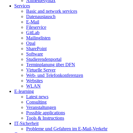
Anmeldesyntax
Services
Basic and network services
Datenaustausch
E-Mail
Fileservice
GitLab
Mailinglisten
Opal
SharePoint
Software
Studierendenportal
Terminplanung über DFN
Virtuelle Server
Web- und Telefonkonferenzen
Websites
WLAN
E-learning
Latest news
Consulting
Veranstaltungen
Possible applications
Tools & Instructions
IT-Sicherheit
Probleme und Gefahren im E-Mail-Verkehr