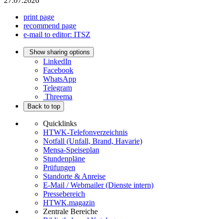
27.07.2026
print page
recommend page
e-mail to editor: ITSZ
Show sharing options
LinkedIn
Facebook
WhatsApp
Telegram
Threema
Back to top
Quicklinks
HTWK-Telefonverzeichnis
Notfall (Unfall, Brand, Havarie)
Mensa-Speiseplan
Stundenpläne
Prüfungen
Standorte & Anreise
E-Mail / Webmailer (Dienste intern)
Pressebereich
HTWK.magazin
Zentrale Bereiche