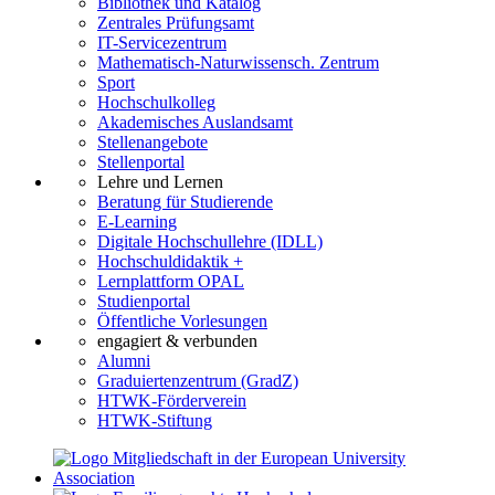
Bibliothek und Katalog
Zentrales Prüfungsamt
IT-Servicezentrum
Mathematisch-Naturwissensch. Zentrum
Sport
Hochschulkolleg
Akademisches Auslandsamt
Stellenangebote
Stellenportal
Lehre und Lernen
Beratung für Studierende
E-Learning
Digitale Hochschullehre (IDLL)
Hochschuldidaktik +
Lernplattform OPAL
Studienportal
Öffentliche Vorlesungen
engagiert & verbunden
Alumni
Graduiertenzentrum (GradZ)
HTWK-Förderverein
HTWK-Stiftung