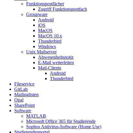
Funktionspostfächer
Zugriff Funktionspostfach
Groupware
Android
iOS
MacOS
MacOS 10.x
Thunderbird
Windows
Unix Mailserver
Abwesenheitsnotiz
E-Mail weiterleiten
Mail-Clients
Android
Thunderbird
Fileservice
GitLab
Mailinglisten
Opal
SharePoint
Software
MATLAB
Microsoft Office 365 für Studierende
Sophos Antivirus-Software (Home Use)
Studierendenportal