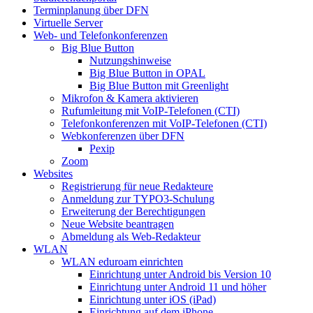
Terminplanung über DFN
Virtuelle Server
Web- und Telefonkonferenzen
Big Blue Button
Nutzungshinweise
Big Blue Button in OPAL
Big Blue Button mit Greenlight
Mikrofon & Kamera aktivieren
Rufumleitung mit VoIP-Telefonen (CTI)
Telefonkonferenzen mit VoIP-Telefonen (CTI)
Webkonferenzen über DFN
Pexip
Zoom
Websites
Registrierung für neue Redakteure
Anmeldung zur TYPO3-Schulung
Erweiterung der Berechtigungen
Neue Website beantragen
Abmeldung als Web-Redakteur
WLAN
WLAN eduroam einrichten
Einrichtung unter Android bis Version 10
Einrichtung unter Android 11 und höher
Einrichtung unter iOS (iPad)
Einrichtung auf dem iPhone