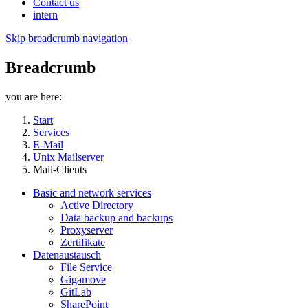
Contact us
intern
Skip breadcrumb navigation
Breadcrumb
you are here:
Start
Services
E-Mail
Unix Mailserver
Mail-Clients
Basic and network services
Active Directory
Data backup and backups
Proxyserver
Zertifikate
Datenaustausch
File Service
Gigamove
GitLab
SharePoint