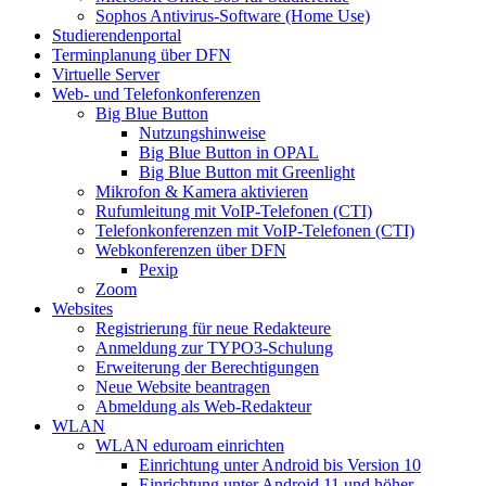
Sophos Antivirus-Software (Home Use)
Studierendenportal
Terminplanung über DFN
Virtuelle Server
Web- und Telefonkonferenzen
Big Blue Button
Nutzungshinweise
Big Blue Button in OPAL
Big Blue Button mit Greenlight
Mikrofon & Kamera aktivieren
Rufumleitung mit VoIP-Telefonen (CTI)
Telefonkonferenzen mit VoIP-Telefonen (CTI)
Webkonferenzen über DFN
Pexip
Zoom
Websites
Registrierung für neue Redakteure
Anmeldung zur TYPO3-Schulung
Erweiterung der Berechtigungen
Neue Website beantragen
Abmeldung als Web-Redakteur
WLAN
WLAN eduroam einrichten
Einrichtung unter Android bis Version 10
Einrichtung unter Android 11 und höher