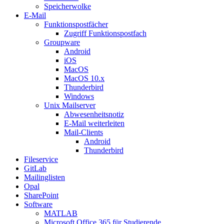
Speicherwolke
E-Mail
Funktionspostfächer
Zugriff Funktionspostfach
Groupware
Android
iOS
MacOS
MacOS 10.x
Thunderbird
Windows
Unix Mailserver
Abwesenheitsnotiz
E-Mail weiterleiten
Mail-Clients
Android
Thunderbird
Fileservice
GitLab
Mailinglisten
Opal
SharePoint
Software
MATLAB
Microsoft Office 365 für Studierende