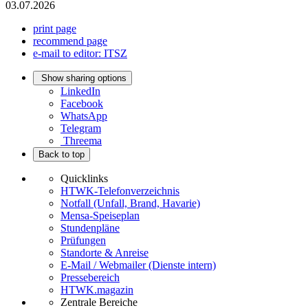
03.07.2026
print page
recommend page
e-mail to editor: ITSZ
Show sharing options
LinkedIn
Facebook
WhatsApp
Telegram
Threema
Back to top
Quicklinks
HTWK-Telefonverzeichnis
Notfall (Unfall, Brand, Havarie)
Mensa-Speiseplan
Stundenpläne
Prüfungen
Standorte & Anreise
E-Mail / Webmailer (Dienste intern)
Pressebereich
HTWK.magazin
Zentrale Bereiche