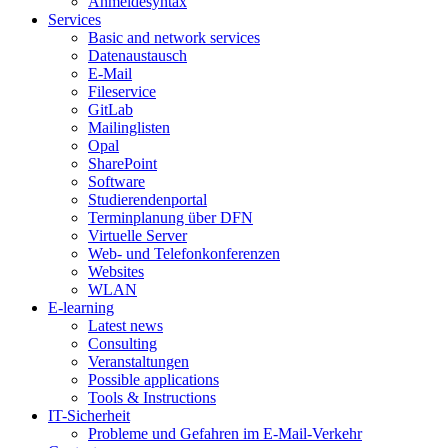
Anmeldesyntax
Services
Basic and network services
Datenaustausch
E-Mail
Fileservice
GitLab
Mailinglisten
Opal
SharePoint
Software
Studierendenportal
Terminplanung über DFN
Virtuelle Server
Web- und Telefonkonferenzen
Websites
WLAN
E-learning
Latest news
Consulting
Veranstaltungen
Possible applications
Tools & Instructions
IT-Sicherheit
Probleme und Gefahren im E-Mail-Verkehr