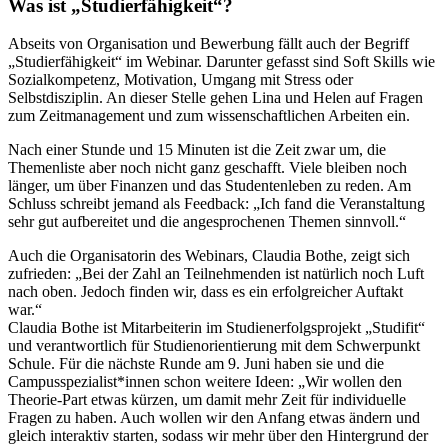
Was ist „Studierfähigkeit“?
Abseits von Organisation und Bewerbung fällt auch der Begriff
„Studierfähigkeit“ im Webinar. Darunter gefasst sind Soft Skills wie
Sozialkompetenz, Motivation, Umgang mit Stress oder
Selbstdisziplin. An dieser Stelle gehen Lina und Helen auf Fragen
zum Zeitmanagement und zum wissenschaftlichen Arbeiten ein.
Nach einer Stunde und 15 Minuten ist die Zeit zwar um, die
Themenliste aber noch nicht ganz geschafft. Viele bleiben noch
länger, um über Finanzen und das Studentenleben zu reden. Am
Schluss schreibt jemand als Feedback: „Ich fand die Veranstaltung
sehr gut aufbereitet und die angesprochenen Themen sinnvoll.“
Auch die Organisatorin des Webinars, Claudia Bothe, zeigt sich
zufrieden: „Bei der Zahl an Teilnehmenden ist natürlich noch Luft
nach oben. Jedoch finden wir, dass es ein erfolgreicher Auftakt
war.“
Claudia Bothe ist Mitarbeiterin im Studienerfolgsprojekt „Studifit“
und verantwortlich für Studienorientierung mit dem Schwerpunkt
Schule. Für die nächste Runde am 9. Juni haben sie und die
Campusspezialist*innen schon weitere Ideen: „Wir wollen den
Theorie-Part etwas kürzen, um damit mehr Zeit für individuelle
Fragen zu haben. Auch wollen wir den Anfang etwas ändern und
gleich interaktiv starten, sodass wir mehr über den Hintergrund der