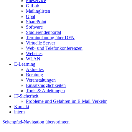
Fileservice
GitLab
Mailinglisten
Opal
SharePoint
Software
Studierendenportal
Terminplanung über DFN
Virtuelle Server
Web- und Telefonkonferenzen
Websites
WLAN
E-Learning
Aktuelles
Beratung
Veranstaltungen
Einsatzmöglichkeiten
Tools & Anleitungen
IT-Sicherheit
Probleme und Gefahren im E-Mail-Verkehr
Kontakt
intern
Seitenpfad-Navigation überspringen