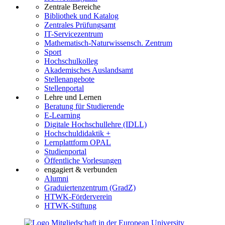
Zentrale Bereiche
Bibliothek und Katalog
Zentrales Prüfungsamt
IT-Servicezentrum
Mathematisch-Naturwissensch. Zentrum
Sport
Hochschulkolleg
Akademisches Auslandsamt
Stellenangebote
Stellenportal
Lehre und Lernen
Beratung für Studierende
E-Learning
Digitale Hochschullehre (IDLL)
Hochschuldidaktik +
Lernplattform OPAL
Studienportal
Öffentliche Vorlesungen
engagiert & verbunden
Alumni
Graduiertenzentrum (GradZ)
HTWK-Förderverein
HTWK-Stiftung