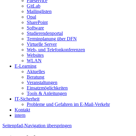
Fileservice
GitLab
Mailinglisten
Opal
SharePoint
Software
Studierendenportal
Terminplanung über DFN
Virtuelle Server
Web- und Telefonkonferenzen
Websites
WLAN
E-Learning
Aktuelles
Beratung
Veranstaltungen
Einsatzmöglichkeiten
Tools & Anleitungen
IT-Sicherheit
Probleme und Gefahren im E-Mail-Verkehr
Kontakt
intern
Seitenpfad-Navigation überspringen