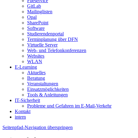
Fileservice
GitLab
Mailinglisten
Opal
SharePoint
Software
Studierendenportal
Terminplanung über DFN
Virtuelle Server
Web- und Telefonkonferenzen
Websites
WLAN
E-Learning
Aktuelles
Beratung
Veranstaltungen
Einsatzmöglichkeiten
Tools & Anleitungen
IT-Sicherheit
Probleme und Gefahren im E-Mail-Verkehr
Kontakt
intern
Seitenpfad-Navigation überspringen