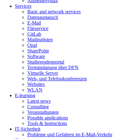
Anmeldesyntax
Services
Basic and network services
Datenaustausch
E-Mail
Fileservice
GitLab
Mailinglisten
Opal
SharePoint
Software
Studierendenportal
Terminplanung über DFN
Virtuelle Server
Web- und Telefonkonferenzen
Websites
WLAN
E-learning
Latest news
Consulting
Veranstaltungen
Possible applications
Tools & Instructions
IT-Sicherheit
Probleme und Gefahren im E-Mail-Verkehr