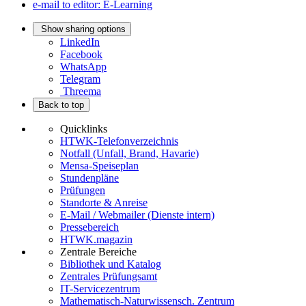
e-mail to editor: E-Learning
Show sharing options
LinkedIn
Facebook
WhatsApp
Telegram
Threema
Back to top
Quicklinks
HTWK-Telefonverzeichnis
Notfall (Unfall, Brand, Havarie)
Mensa-Speiseplan
Stundenpläne
Prüfungen
Standorte & Anreise
E-Mail / Webmailer (Dienste intern)
Pressebereich
HTWK.magazin
Zentrale Bereiche
Bibliothek und Katalog
Zentrales Prüfungsamt
IT-Servicezentrum
Mathematisch-Naturwissensch. Zentrum