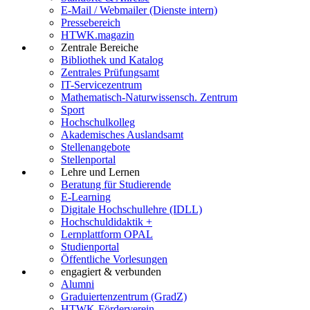
E-Mail / Webmailer (Dienste intern)
Pressebereich
HTWK.magazin
Zentrale Bereiche
Bibliothek und Katalog
Zentrales Prüfungsamt
IT-Servicezentrum
Mathematisch-Naturwissensch. Zentrum
Sport
Hochschulkolleg
Akademisches Auslandsamt
Stellenangebote
Stellenportal
Lehre und Lernen
Beratung für Studierende
E-Learning
Digitale Hochschullehre (IDLL)
Hochschuldidaktik +
Lernplattform OPAL
Studienportal
Öffentliche Vorlesungen
engagiert & verbunden
Alumni
Graduiertenzentrum (GradZ)
HTWK-Förderverein