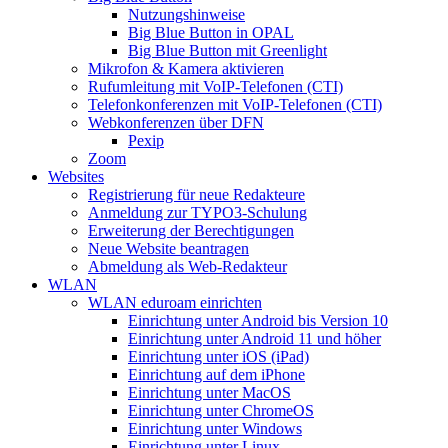
Nutzungshinweise
Big Blue Button in OPAL
Big Blue Button mit Greenlight
Mikrofon & Kamera aktivieren
Rufumleitung mit VoIP-Telefonen (CTI)
Telefonkonferenzen mit VoIP-Telefonen (CTI)
Webkonferenzen über DFN
Pexip
Zoom
Websites
Registrierung für neue Redakteure
Anmeldung zur TYPO3-Schulung
Erweiterung der Berechtigungen
Neue Website beantragen
Abmeldung als Web-Redakteur
WLAN
WLAN eduroam einrichten
Einrichtung unter Android bis Version 10
Einrichtung unter Android 11 und höher
Einrichtung unter iOS (iPad)
Einrichtung auf dem iPhone
Einrichtung unter MacOS
Einrichtung unter ChromeOS
Einrichtung unter Windows
Einrichtung unter Linux