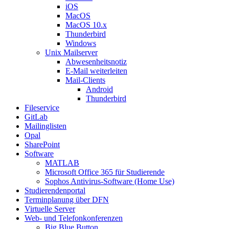
iOS
MacOS
MacOS 10.x
Thunderbird
Windows
Unix Mailserver
Abwesenheitsnotiz
E-Mail weiterleiten
Mail-Clients
Android
Thunderbird
Fileservice
GitLab
Mailinglisten
Opal
SharePoint
Software
MATLAB
Microsoft Office 365 für Studierende
Sophos Antivirus-Software (Home Use)
Studierendenportal
Terminplanung über DFN
Virtuelle Server
Web- und Telefonkonferenzen
Big Blue Button