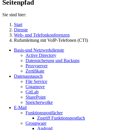
Seitenpfad
Sie sind hier:
Start
Dienste
Web- und Telefonkonferenzen
Rufumleitung mit VoIP-Telefonen (CTI)
Basis-und Netzwerkdienste
Active Directory
Datensicherung und Backups
Proxyserver
Zertifikate
Datenaustausch
File Service
Gigamove
GitLab
SharePoint
Speicherwolke
E-Mail
Funktionspostfächer
Zugriff Funktionspostfach
Groupware
Android