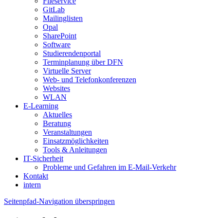
Fileservice
GitLab
Mailinglisten
Opal
SharePoint
Software
Studierendenportal
Terminplanung über DFN
Virtuelle Server
Web- und Telefonkonferenzen
Websites
WLAN
E-Learning
Aktuelles
Beratung
Veranstaltungen
Einsatzmöglichkeiten
Tools & Anleitungen
IT-Sicherheit
Probleme und Gefahren im E-Mail-Verkehr
Kontakt
intern
Seitenpfad-Navigation überspringen